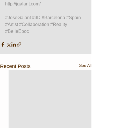
http://jgalant.com/
#JoseGalant
#3D
#Barcelona
#Spain
#Artist
#Collaboration
#Reality
#BelleEpoc
See All
Recent Posts